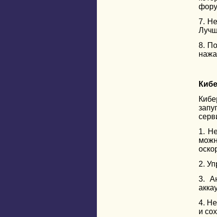
фору
7. Н
Лучш
8. П
нажа
Кибе
Кибе
запу
серв
1. Н
можн
оско
2. У
3. А
акка
4. Н
и сох