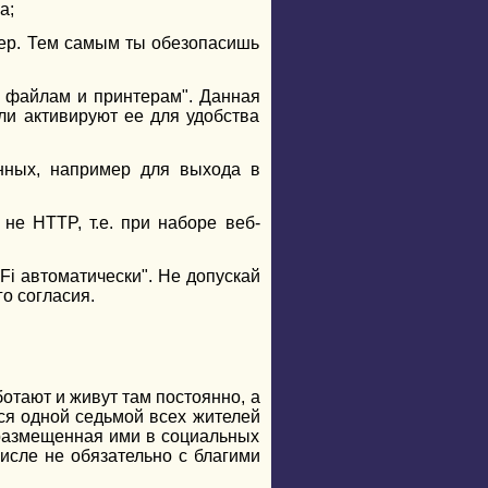
а;
ер. Тем самым ты обезопасишь
к файлам и принтерам". Данная
ли активируют ее для удобства
нных, например для выхода в
не HTTP, т.е. при наборе веб-
i автоматически". Не допускай
го согласия.
отают и живут там постоянно, а
ся одной седьмой всех жителей
 размещенная ими в социальных
числе не обязательно с благими