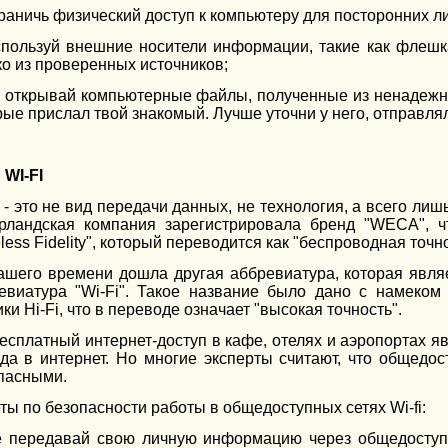
граничь физический доступ к компьютеру для посторонних ли
спользуй внешние носители информации, такие как флешка
ко из проверенных источников;
е открывай компьютерные файлы, полученные из ненадежн
рые прислал твой знакомый. Лучше уточни у него, отправлял
 WI-FI
i - это не вид передачи данных, не технология, а всего лиш
рландская компания зарегистрировала бренд "WECA", ч
less Fidelity", который переводится как "беспроводная точно
ашего времени дошла другая аббревиатура, которая являе
евиатура "Wi-Fi". Такое название было дано с намеком
ки Hi-Fi, что в переводе означает "высокая точность".
бесплатный интернет-доступ в кафе, отелях и аэропортах 
да в интернет. Но многие эксперты считают, что общедос
пасными.
ты по безопасности работы в общедоступных сетях Wi-fi:
е передавай свою личную информацию через общедоступны