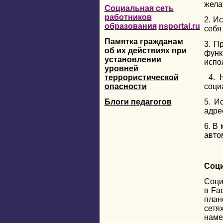
жела
Социальная сеть
работников
2. И
образования
nsportal.ru
себя 
Памятка гражданам
3. П
об их действиях при
функ
установлении
испо
уровней
террористической
4. Н
опасности
соци
Блоги педагогов
5. И
адрес
6. В
авто
Соци
Соци
в Fa
план
сетя
наме