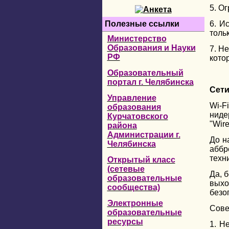
5. О
Полезные ссылки
6. И
толь
Министерство
Образования и Науки
7. Н
РФ
кото
Образовательный
портал г. Челябинска
Сети
Управление
Wi-F
образования
ниде
Курчатовского
"Wire
района
Администрации г.
До н
Челябинска
аббр
техни
Открытый класс
(сетевые
Да, 
образовательные
выхо
сообщества)
безо
Электронные
Сове
образовательные
ресурсы
1. Н