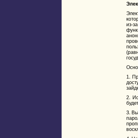
Элек
Элек
кото
из-з
функ
анон
пров
поль
(ра
госу
Осно
1. П
дост
зайд
2. И
буде
3. В
паро
про
воскл