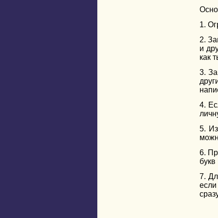
Осно
1. О
2. З
и др
как 
3. З
друг
напис
4. Е
личн
5. И
можн
6. П
букв
7. Д
если
сразу