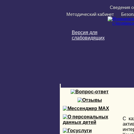
Перейти к основному содержанию
Сведения о
Методический кабинет
Безоп
Версия для
слабовидящих
С ка
акти
инте