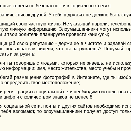
вные советы по безопасности в социальных сетях:
граничь список друзей. У тебя в друзьях не должно быть сл
ащищай свою частную жизнь. Не указывай пароли, телефоны
угую личную информацию. Злоумышленники могут использ
ты и твои родители планируете провести каникулы;
ащищай свою репутацию - держи ее в чистоте и задавай се
ие пользователи видели, что ты загружаешь? Подумай, пр
ать и загрузить;
сли ты говоришь с людьми, которых не знаешь, не использ
ую информации: имя, место жительства, место учебы и проч
збегай размещения фотографий в Интернете, где ты изобр
о определить твое местоположение;
ри регистрации в социальной сети необходимо использоват
 и цифр и с количеством знаков не менее 8;
ля социальной сети, почты и других сайтов необходимо исп
 тебя взломают, то злоумышленники получат доступ тольк
.