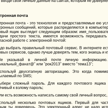
е вводи свои личные данные на сайтах, которым не доверяе
тронная почта
тронная почта - это технология и предоставляемые ею ус
тронных сообщений, которые распределяются в компьютер
овый ящик выглядит следующим образом: имя_пользоват
дачи простого текста, имеется возможность передават
пасной работе с электронной почтой:
адо выбрать правильный почтовый сервис. В интернете е
овых сервисов, однако лучше доверять тем, кого знаешь и к
Не указывай в личной почте личную информацию.
ыкальный_фанат@" или "рок2013" вместо "тема13";
спользуй двухэтапную авторизацию. Это когда помим
ылаемый по SMS;
ыбери сложный пароль. Для каждого почтового ящика
йчивый к взлому пароль;
сли есть возможность написать самому свой личный вопрос,
спользуй несколько почтовых ящиков. Первый для част
рым ты доверяешь. Это электронный адрес не надо исп