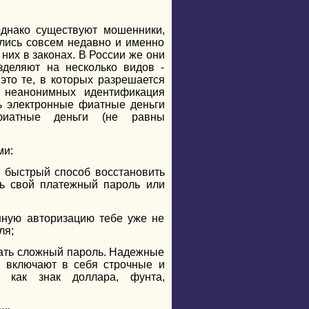
однако существуют мошенники,
ились совсем недавно и именно
 них в законах. В России же они
зделяют на несколько видов -
это те, в которых разрешается
в неанонимных идентификация
ть электронные фиатные деньги
фиатные деньги (не равны
ми:
 быстрый способ восстановить
шь свой платежный пароль или
нную авторизацию тебе уже не
ля;
дать сложный пароль. Надежные
и включают в себя строчные и
 как знак доллара, фунта,