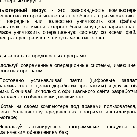
ьютерные вирусы
пьютерный вирус
- это разновидность компьютерн
енностью которой является способность к размножению. 
ут повредить или полностью уничтожить все файлы
зователю, от имени которого была запущена зараженная 
даже уничтожить операционную систему со всеми фай
аев распространяются вирусы через интернет.
ды защиты от вредоносных программ:
спользуй современные операционные системы, имеющие 
оносных программ;
Постоянно устанавливай пачти (цифровые заплат
навливаются с целью доработки программы) и другие о
емы. Скачивай их только с официального сайта разработч
матического обновления, включи его;
аботай на своем компьютере под правами пользователя,
олит большинству вредоносных программ инсталлиров
ьютере;
Используй антивирусные программные продукты из
матическим обновлением баз;