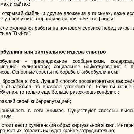
мах и сайтах;
е открывай файлы и другие вложения в письмах, даже есл
е уточни у них, отправляли ли они тебе эти файлы;
осле окончания работы на почтовом сервисе перед закрыти
ть на "Выйти".
рбуллинг или виртуальное издевательство
рбуллинг - преследование сообщениями, содержащ
гивание; хулиганство; социальное бойкотирование с 
исов. Основные советы по борьбе с кибербуллингом:
е бросайся в бой. Лучший способ: посоветоваться как себя 
о обратиться, то вначале успокоиться. Если ты начне
рбления, то только еще больше разожжешь конфликт;
правляй своей киберрепутацией;
нонимность в сети мнимая. Существуют способы выясн
унтом;
е стоит вести хулиганский образ виртуальной жизни. Интерн
раняет их. Удалить их будет крайне затруднительно;