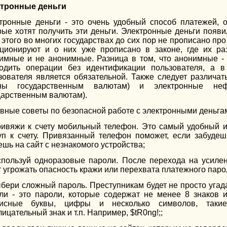
тронные деньги
тронные деньги - это очень удобный способ платежей, 
рые хотят получить эти деньги. Электронные деньги появ
а этого во многих государствах до сих пор не прописано про
ционируют и о них уже прописано в законе, где их ра
имные и не анонимные. Разница в том, что анонимные - 
одить операции без идентификации пользователя, а 
зователя является обязательной. Также следует различа
вны государственным валютам) и электронные не
дарственным валютам).
вные советы по безопасной работе с электронными деньга
ривяжи к счету мобильный телефон. Это самый удобный и
уп к счету. Привязанный телефон поможет, если забуде
ешь на сайт с незнакомого устройства;
спользуй одноразовые пароли. После перехода на усиле
т угрожать опасность кражи или перехвата платежного паро
ыбери сложный пароль. Преступникам будет не просто уга
ли - это пароли, которые содержат не менее 8 знаков 
писные буквы, цифры и несколько символов, такие
ицательный знак и т.п. Например, $tR0ng!;;