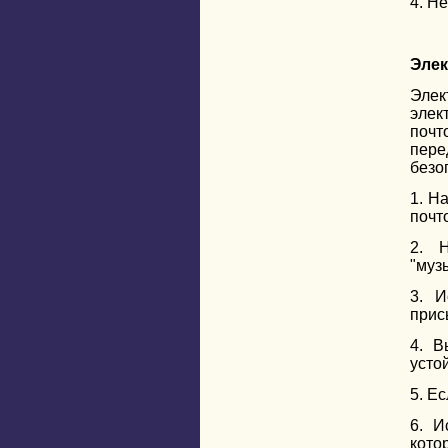
4. Н
Элек
Элек
элек
почт
пере
безо
1. Н
почт
2. 
"муз
3. И
прис
4. В
усто
5. Е
6. И
кото