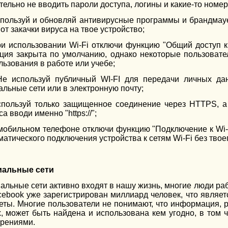
тельно не вводить пароли доступа, логины и какие-то номер
спользуй и обновляй антивирусные программы и брандмау
от закачки вируса на твое устройство;
ри использовании Wi-Fi отключи функцию "Общий доступ 
ция закрыта по умолчанию, однако некоторые пользовате
льзования в работе или учебе;
е используй публичный WI-FI для передачи личных да
альные сети или в электронную почту;
спользуй только защищенное соединение через HTTPS, а 
а вводи именно "https://";
 мобильном телефоне отключи функцию "Подключение к Wi-F
матического подключения устройства к сетям Wi-Fi без твое
альные сети
альные сети активно входят в нашу жизнь, многие люди раб
cebook уже зарегистрирован миллиард человек, что являет
еты. Многие пользователи не понимают, что информация,
х, может быть найдена и использована кем угодно, в том 
рениями.