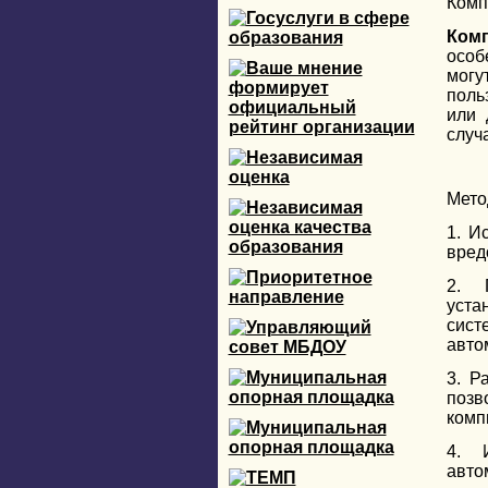
Комп
Ком
особ
мог
поль
или 
случ
Мето
1. И
вред
2. 
уста
сист
авто
3. Р
позв
комп
4. 
авто