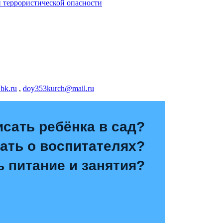
й террористической опасности
bk.ru
,
doy353kurch@mail.ru
исать ребёнка в сад?
зать о воспитателях?
ь питание и занятия?