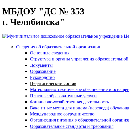
Перейти к основному содержанию
МБДОУ "ДС № 353
г. Челябинска"
Версия для
слабовидящих
Сведения об образовательной организации
Основные сведения
Структура и органы управления образовательной
Документы
Образование
Руководство
Педагогический состав
Материально-техническое обеспечение и оснащен
Платные образовательные услуги
Финансово-хозяйственная деятельность
Вакантные места для приема (перевода) обучающ
Международное сотрудничество
Организация питания в образовательной организ
Образовательные стандарты и требования