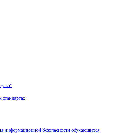
гулка"
 стандартах
ния информационной безопасности обучающихся