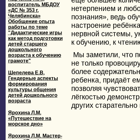
еще большее количе
воспитатель МБДОУ
нетерпением и любо
«ДС № 353 г.
познания», ведь об
Челябинска»
Обобщение опыта
настроение ребёнка
работы по теме
нервной системы, ук
"Дидактические игры
как метод подготовки
к обучению, к чтени
детей старшего
дошкольного
Мы заметили, что по
возраста к обучению
грамоте"
не только провоциру
более содержательн
Шепелева Е.В.
Гендерные аспекты
ребенка, придаёт е
формирования
позволяя чувствоват
культуры общения
детей дошкольного
лёгкостью демонстр
возраста
других старательно
Ярохина Л.М.
«Путешествие на
морское дно»
Ярохина Л.М. Мастер-