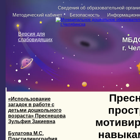
Перейти к основному содержанию
Сведения об образовательной органи
Методический кабинет
Безопасность
Информационн
Версия для
МБДО
слабовидящих
г. Че
Пресн
«Использование
загадок в работе с
прост
детьми дошкольного
возраста» Преснецова
мотивир
Зульфия Закиевна
навыкам
Булатова М.С.
Пластилинография