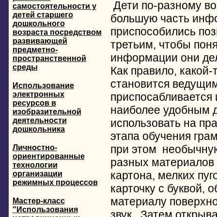
Дети по-разному в
самостоятельности у
детей старшего
большую часть инфо
дошкольного
приспособились поз
возраста посредством
развивающей
третьим, чтобы поня
предметно-
информации они дел
пространственной
среды
Как правило, какой
становится ведущим
Использование
электронных
приспосабливается
ресурсов в
наиболее удобным д
изобразительной
деятельности
использовать на пр
дошкольника
этапа обучения гра
при этом необычную
Личностно-
ориентированные
разных материалов 
технологии
картона, мелких пуг
организации
режимных процессов
карточку с буквой, 
материалу поверхно
Мастер-класс
"Использования
звук. Затем открыва