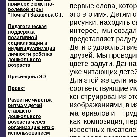
примере сюжетно-
первые слова, котор
ролевой игры
это его имя. Детям 
"Почта") Захарова С.Г.
рисунки, находить с
Педагогическая
интерес, мы создали
поддержка
позитивной
представляет радугу
социализации и
Дети с удовольстви
индивидуализации
личности ребенка
друзей. Мы проводи
дошкольного
цвете радуги. Данна
возраста
уже читающих детей,
Преснецова З.З.
Для этой же цели м
соответствующие им
Проект
конструирования эт
Развитие чувства
изображениями, в и
ритма у детей
старшего
материалов и труд
дошкольного
как композиция, пе
возраста через
организацию игр с
известных писателе
использованием