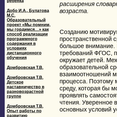
ребенка
расширения словар
возраста.
Добо И.А., Булатова
М.С.
Образовательный
проект «Мы помним,
мы гордимся…» как
Созданию мотивиру
способ реализации
пространственной с
программного
содержания в
большое внимание. 
условиях
требований ФГОС, пр
дистанционного
обучения
окружает детей. Ме
образовательной ср
Домбровская Т.В.
взаимоотношений м
Домбровская Т.В.
процесса. Поэтому 
Детское
наставничество в
среду, которая бы м
разновозрастной
проявлять самостоя
группе
чтения. Уверенное 
Домбровская Т.В.
основных условий 
Опыт работы по
развитию