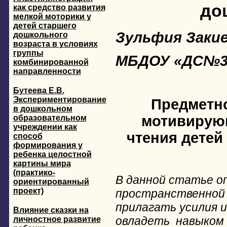
до
как средство развития
мелкой моторики у
детей старшего
Зульфия Заки
дошкольного
возраста в условиях
группы
МБДОУ «ДС№35
комбинированной
направленности
Бутеева Е.В.
Экспериментирование
Предметно
в дошкольном
мотивирую
образовательном
учреждении как
чтения детей
способ
формирования у
ребенка целостной
картины мира
(практико-
В данной статье о
ориентированный
проект)
пространственной
прилагать усилия 
Влияние сказки на
овладеть навыком
личностное развитие