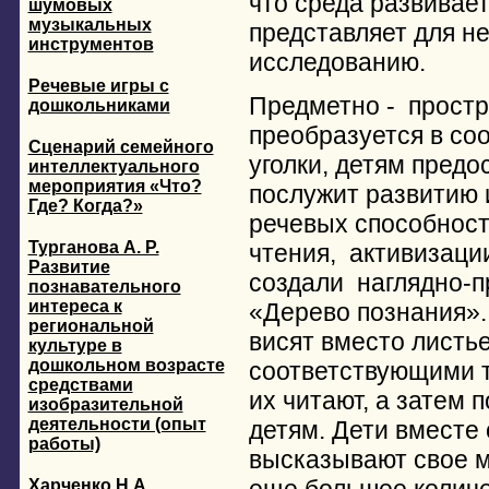
что среда развивает
шумовых
музыкальных
представляет для не
инструментов
исследованию.
Речевые игры с
Предметно - простр
дошкольниками
преобразуется в со
Сценарий семейного
уголки, детям предо
интеллектуального
мероприятия «Что?
послужит развитию 
Где? Когда?»
речевых способност
Турганова А. Р.
чтения, активизаци
Развитие
создали наглядно-п
познавательного
интереса к
«Дерево познания».
региональной
висят вместо листь
культуре в
дошкольном возрасте
соответствующими 
средствами
их читают, а затем
изобразительной
деятельности (опыт
детям. Дети вместе
работы)
высказывают свое м
Харченко Н.А.,