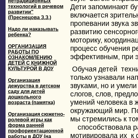
нетрадиционных
Дети запоминают б
технологий в речевом
развитии"
включается зритель
(Преснецова З.З.)
пропевании звука зв
Надо ли наказывать
развитию сенсорног
ребенка?
моторику, координац
ОРГАНИЗАЦИЯ
процесс обучения 
РАБОТЫ ПО
эффективным, при э
ОЗНАКОМЛЕНИЮ
ДЕТЕЙ С КНИЖНОЙ
Обучая детей техни
КУЛЬТУРОЙ В ДОУ
только узнавали на
Организация
звуками, но и умели
дежурства в детском
саду для детей
слогов, слов, предл
дошкольного
умений человека в ж
возраста (памятка)
окружающий мир. П
Организация сюжетно-
мы стремились к то
ролевой игры как
форма ранней
способствовала раз
профориентационной
мотивировала их к 
работы в ДОУ (на